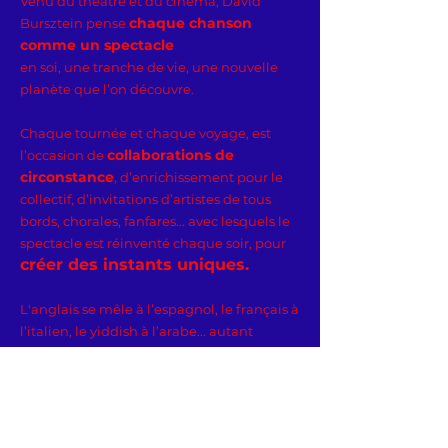
Venu du théâtre et du cinéma, David
chaque chanson
Bursztein pense
comme un spectacle
en soi, une tranche de vie, une nouvelle
planète que l’on découvre.
Chaque tournée et chaque voyage, est
collaborations de
l’occasion de
circonstance
, d’enrichissement pour le
collectif, d’invitations d’artistes de tous
bords, chorales, fanfares... avec lesquels le
spectacle est réinventé chaque soir, pour
créer des
instants uniques.
L'anglais se mêle à l’espagnol, le français à
l’italien, le yiddish à l’arabe... autant
d’accents qui résonneront dans les esprits
des spectateurs lors de leur descente de ce
bateau voyageur.