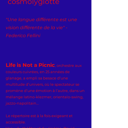
cosmolyglotte
"Une langue différente est une
vision différente de la vie" -
Federico Fellini
Life is Not a Picnic
, orchestre aux
couleurs cuivrées, en 25 années de
glanage, a empli sa besace d’une
multitude d’univers, où le spectateur se
promène d’une émotion à l’autre, dans un
mélange latino-klezmer, orientalo-swing,
jazzo-napolitain…
Le répertoire est à la fois exigeant et
accessible.